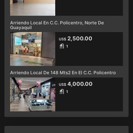
Arriendo Local En C.C. Policentro, Norte De
Guayaquil
2,500.00
US$
1
Arriendo Local De 148 Mts2 En El C.C. Policentro
4,000.00
US$
1