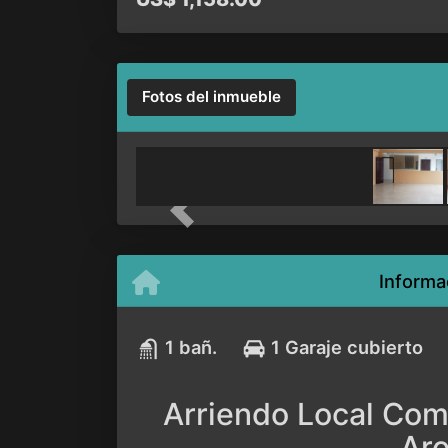
Fotos del inmueble
Previous
Informa
1 bañ.
1 Garaje cubierto
Arriendo Local Come
Ar