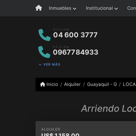
Inmuebles
Institucional
Con
Oficina
04 600 3777
Oficina
0967784933
VER MÁS
Inicio
Alquiler
Guayaquil - G
LOCA
Arriendo Loc
ALQUILER
US$
1,158.00