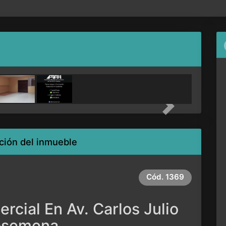
Next
ción del inmueble
Cód.
1369
rcial En Av. Carlos Julio
osemena