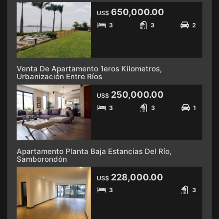
650,000.00
US$
3
3
2
Venta De Apartamento 1eros Kilometros,
Urbanización Entre Ríos
250,000.00
US$
3
3
1
Apartamento Planta Baja Estancias Del Río,
Samborondón
228,000.00
US$
3
3