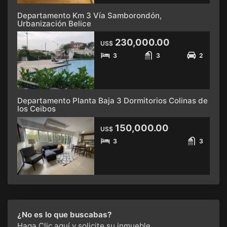
Departamento Km 3 Vía Samborondón,
Urbanización Belice
230,000.00
US$
3
3
2
Departamento Planta Baja 3 Dormitorios Colinas de
los Ceibos
150,000.00
US$
3
3
¿No es lo que buscabas?
Haga Clic aquí
y solicite su inmueble