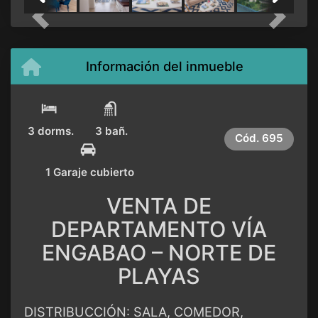
Previous
Next
Información del inmueble
3 dorms.
3 bañ.
Cód.
695
1 Garaje cubierto
VENTA DE
DEPARTAMENTO VÍA
ENGABAO – NORTE DE
PLAYAS
DISTRIBUCCIÓN: SALA, COMEDOR,