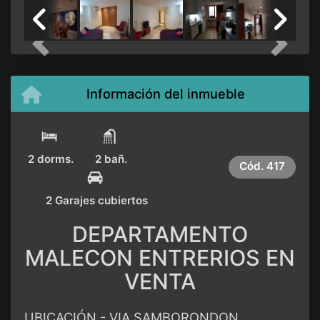
Previous
Next
Información del inmueble
2 dorms.
2 bañ.
Cód.
417
2 Garajes cubiertos
DEPARTAMENTO
MALECON ENTRERIOS EN
VENTA
UBICACIÓN.- VIA SAMBORONDON