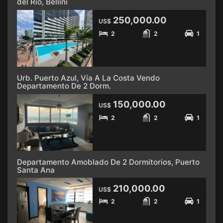
del Río, Bellini
250,000.00
US$
2
2
1
Urb. Puerto Azul, Vía A La Costa Vendo
Departamento De 2 Dorm.
150,000.00
US$
2
2
1
Departamento Amoblado De 2 Dormitorios, Puerto
Santa Ana
210,000.00
US$
2
2
1