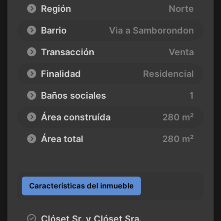
Región
Norte
Barrio
Via a Samborondon
Transacción
Venta
Finalidad
Residencial
Baños sociales
1
Área construída
280 m²
Área total
280 m²
Características del inmueble
Clóset Sr. y Clóset Sra.