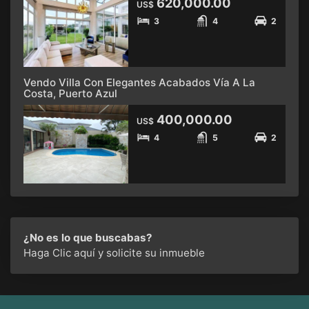
620,000.00
US$
3
4
2
Vendo Villa Con Elegantes Acabados Vía A La
Costa, Puerto Azul
400,000.00
US$
4
5
2
¿No es lo que buscabas?
Haga Clic aquí
y solicite su inmueble