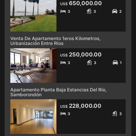
650,000.00
US$
3
3
2
Venta De Apartamento 1eros Kilometros,
Urbanización Entre Ríos
250,000.00
US$
3
3
1
Apartamento Planta Baja Estancias Del Río,
Samborondón
228,000.00
US$
3
3